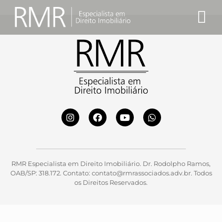
Na Mídia
Quem Somos
Notícias e Artigos
RMR Especialista em Direito Imobiliário. Dr. Rodolpho Ramos,
OAB/SP: 318.172. Contato: contato@rmrassociados.adv.br. Todos
os Direitos Reservados.