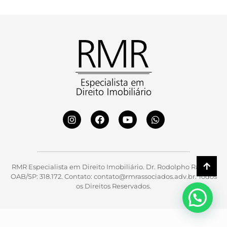
RMR Especialista em Direito Imobiliário. Dr. Rodolpho Ramos,
OAB/SP: 318.172. Contato: contato@rmrassociados.adv.br. Todos
os Direitos Reservados.