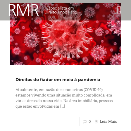
Na Mídia
Quem Somos
Notícias e Artigos
Direitos do fiador em meio à pandemia
Atualmente, em razão do coronavírus (COVID-19),
estamos vivendo uma situação muito complicada, em
várias áreas da nossa vida. Na área imobiliária, pessoas
que estão envolvidas em
[…]
0
Leia Mais