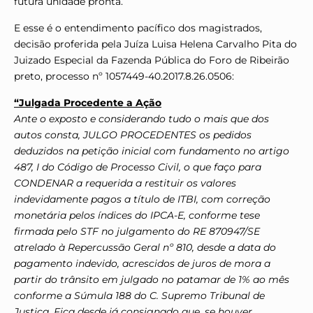
futura unidade pronta.
E esse é o entendimento pacífico dos magistrados,
decisão proferida pela Juíza Luisa Helena Carvalho Pita do
Juizado Especial da Fazenda Pública do Foro de Ribeirão
preto, processo nº 1057449-40.2017.8.26.0506:
“Julgada Procedente a Ação
Ante o exposto e considerando tudo o mais que dos
autos consta, JULGO PROCEDENTES os pedidos
deduzidos na petição inicial com fundamento no artigo
487, I do Código de Processo Civil, o que faço para
CONDENAR a requerida a restituir os valores
indevidamente pagos a título de ITBI, com correção
monetária pelos índices do IPCA-E, conforme tese
firmada pelo STF no julgamento do RE 870947/SE
atrelado à Repercussão Geral nº 810, desde a data do
pagamento indevido, acrescidos de juros de mora a
partir do trânsito em julgado no patamar de 1% ao mês
conforme a Súmula 188 do C. Supremo Tribunal de
Justiça. Fica desde já consignado que, se houver